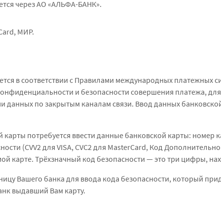
ется через АО «АЛЬФА-БАНК».
Card, МИР.
ется в соответствии с Правилами международных платежных си
онфиденциальности и безопасности совершения платежа, для
и данных по закрытым каналам связи. Ввод данных банковско
 карты потребуется ввести данные банковской карты: номер к
ности (CVV2 для VISA, CVC2 для MasterCard, Код Дополнительн
й карте. Трёхзначный код безопасности — это три цифры, на
ицу Вашего банка для ввода кода безопасности, который приде
банк выдавший Вам карту.