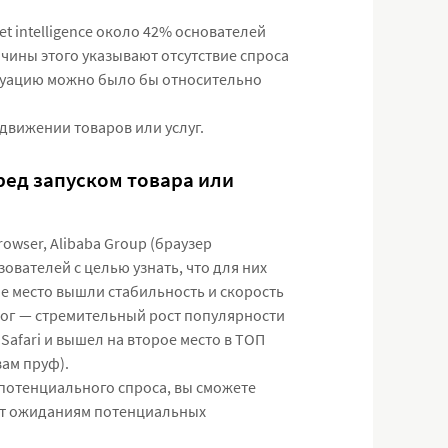
et intelligence около 42% основателей
ичины этого указывают отсутствие спроса
ситуацию можно было бы относительно
движении товаров или услуг.
ред запуском товара или
rowser, Alibaba Group (браузер
вателей с целью узнать, что для них
е место вышли стабильность и скорость
тог — стремительный рост популярности
Safari и вышел на второе место в ТОП
вам пруф).
 потенциального спроса, вы сможете
ует ожиданиям потенциальных