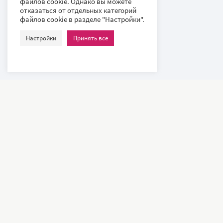
файлов cookie. Однако вы можете
отказаться от отдельных категорий
файлов cookie в разделе "Настройки".
Настройки
Принять все
Наши клиенты – всемирно известные компании и ведущие
университеты, такие как: