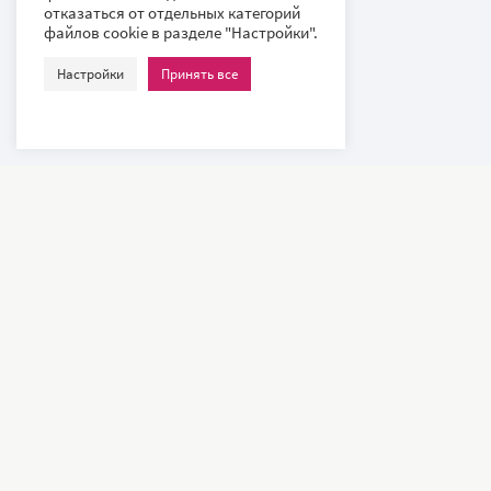
отказаться от отдельных категорий
файлов cookie в разделе "Настройки".
Настройки
Принять все
Наши клиенты – всемирно известные компании и ведущие
университеты, такие как: