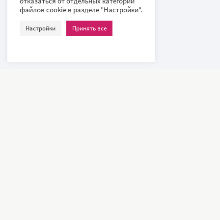
отказаться от отдельных категорий
файлов cookie в разделе "Настройки".
Настройки
Принять все
Наши клиенты – всемирно известные компании и ведущие
университеты, такие как: