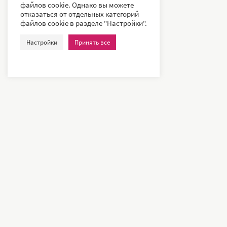
файлов cookie. Однако вы можете
отказаться от отдельных категорий
файлов cookie в разделе "Настройки".
Настройки
Принять все
Наши клиенты – всемирно известные компании и ведущие
университеты, такие как: